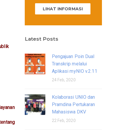
LIHAT INFORMASI
Latest Posts
ublik
Pengajuan Poin Dual
Transkrip melalui
Aplikasi myNIO v.2.11
24 Feb, 2020
Kolaborasi UNIO dan
Pramdina Pertukaran
layanan
Mahasiswa DKV
22 Feb, 2020
tentang