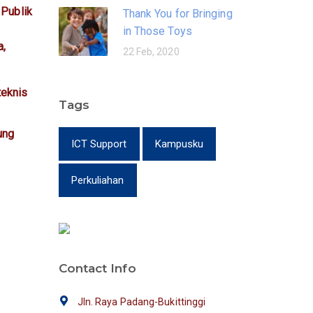
 Publik
Thank You for Bringing
in Those Toys
a,
22 Feb, 2020
teknis
Tags
ung
ICT Support
Kampusku
Perkuliahan
Contact Info
Jln. Raya Padang-Bukittinggi