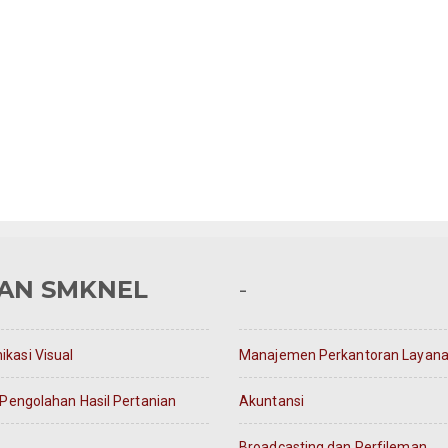
AN SMKNEL
-
kasi Visual
Manajemen Perkantoran Layanan
 Pengolahan Hasil Pertanian
Akuntansi
Broadcasting dan Perfileman