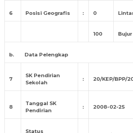
6
Posisi Geografis
:
0
Lint
100
Bujur
b. Data Pelengkap
SK Pendirian
7
:
20/KEP/BPP/2
Sekolah
Tanggal SK
8
:
2008-02-25
Pendirian
Status