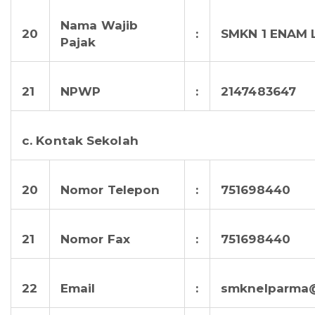
Nama Wajib
20
:
SMKN 1 ENAM 
Pajak
21
NPWP
:
2147483647
c. Kontak Sekolah
20
Nomor Telepon
:
751698440
21
Nomor Fax
:
751698440
22
Email
:
smknelparma@